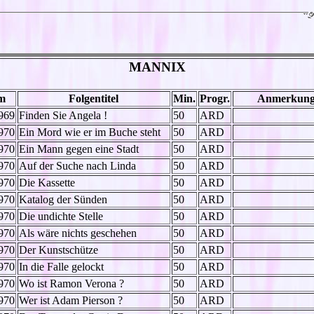
MANNIX
m
Folgentitel
Min.
Progr.
Anmerkung
969
Finden Sie Angela !
50
ARD
970
Ein Mord wie er im Buche steht
50
ARD
970
Ein Mann gegen eine Stadt
50
ARD
970
Auf der Suche nach Linda
50
ARD
970
Die Kassette
50
ARD
970
Katalog der Sünden
50
ARD
970
Die undichte Stelle
50
ARD
970
Als wäre nichts geschehen
50
ARD
970
Der Kunstschütze
50
ARD
970
In die Falle gelockt
50
ARD
970
Wo ist Ramon Verona ?
50
ARD
970
Wer ist Adam Pierson ?
50
ARD