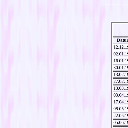
Datu
12.12.1
02.01.1
16.01.1
30.01.1
13.02.1
27.02.1
13.03.1
03.04.1
17.04.1
08.05.1
22.05.1
05.06.1