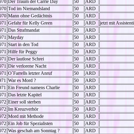
970
Der Traum der Carrie Day
50
ARD
970
Tod im Niemandsland
50
ARD
970
Mann ohne Gedächtnis
50
ARD
971
Gefahr für Kelly Green
50
ARD
jetzt mit Assisten
971
Das Strafmandat
50
ARD
971
Mayday
50
ARD
971
Start in den Tod
50
ARD
971
Hilfe für Peggy
50
ARD
971
Der lautlose Schrei
50
ARD
971
Die verlorene Nacht
50
ARD
971
O´Farrells letzter Anruf
50
ARD
971
War es Mord ?
50
ARD
971
Ein Freund namens Charlie
50
ARD
971
Das letzte Kapitel
50
ARD
972
Einer soll sterben
50
ARD
972
Im Kreuzverhör
50
ARD
972
Mord mit Methode
50
ARD
972
Ein Job für Spezialisten
50
ARD
972
Was geschah am Sonntag ?
50
ARD