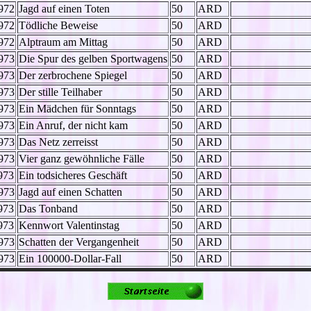
972
Jagd auf einen Toten
50
ARD
972
Tödliche Beweise
50
ARD
972
Alptraum am Mittag
50
ARD
973
Die Spur des gelben Sportwagens
50
ARD
973
Der zerbrochene Spiegel
50
ARD
973
Der stille Teilhaber
50
ARD
973
Ein Mädchen für Sonntags
50
ARD
973
Ein Anruf, der nicht kam
50
ARD
973
Das Netz zerreisst
50
ARD
973
Vier ganz gewöhnliche Fälle
50
ARD
973
Ein todsicheres Geschäft
50
ARD
973
Jagd auf einen Schatten
50
ARD
973
Das Tonband
50
ARD
973
Kennwort Valentinstag
50
ARD
973
Schatten der Vergangenheit
50
ARD
973
Ein 100000-Dollar-Fall
50
ARD