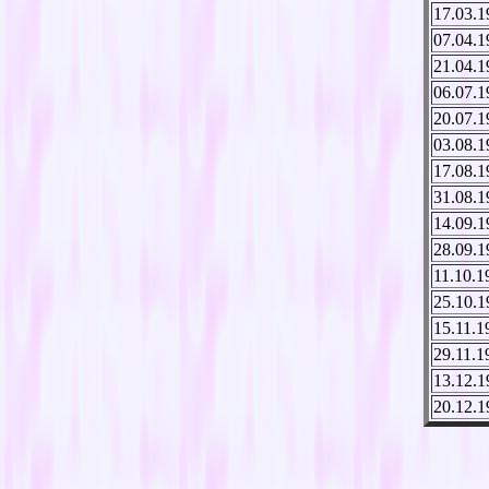
17.03.1
07.04.1
21.04.1
06.07.1
20.07.1
03.08.1
17.08.1
31.08.1
14.09.1
28.09.1
11.10.1
25.10.1
15.11.1
29.11.1
13.12.1
20.12.1