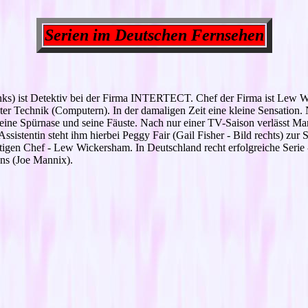
Serien im Deutschen Fernsehen
nks) ist Detektiv bei der Firma INTERTECT. Chef der Firma ist Lew W
 Technik (Computern). In der damaligen Zeit eine kleine Sensation. Ni
f seine Spürnase und seine Fäuste. Nach nur einer TV-Saison verläss
 Assistentin steht ihm hierbei Peggy Fair (Gail Fisher - Bild rechts) zu
tigen Chef - Lew Wickersham. In Deutschland recht erfolgreiche Serie 
ns (Joe Mannix).